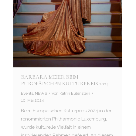
BARBARA MEIER BEIM
EUROPÄISCHEN KULTURPREIS 2024
Events
,
NEWS
Von
Katrin Eulenstein
10. Mai 2024
Beim Europäischen Kulturpreis 2024 in der
renommierten Philharmonie Luxemburg,
wurde kulturelle Vielfalt in einem
inspirierenden Rahmen gefeiert. An diesem