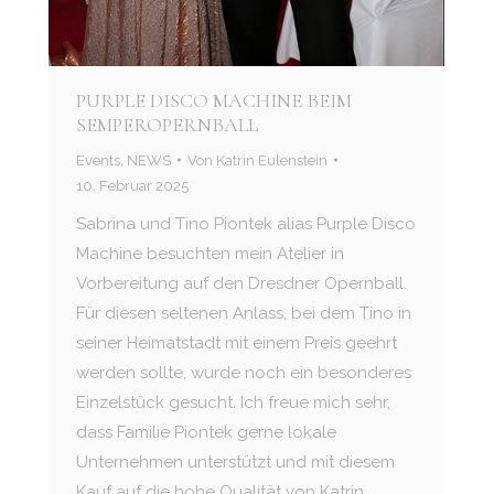
PURPLE DISCO MACHINE BEIM
SEMPEROPERNBALL
Events
,
NEWS
Von
Katrin Eulenstein
10. Februar 2025
Sabrina und Tino Piontek alias Purple Disco
Machine besuchten mein Atelier in
Vorbereitung auf den Dresdner Opernball.
Für diesen seltenen Anlass, bei dem Tino in
seiner Heimatstadt mit einem Preis geehrt
werden sollte, wurde noch ein besonderes
Einzelstück gesucht. Ich freue mich sehr,
dass Familie Piontek gerne lokale
Unternehmen unterstützt und mit diesem
Kauf auf die hohe Qualität von Katrin