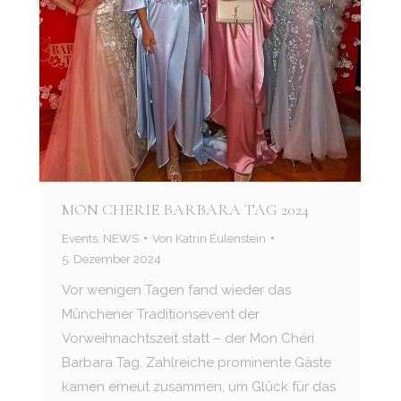
MON CHERIE BARBARA TAG 2024
Events
,
NEWS
Von
Katrin Eulenstein
5. Dezember 2024
Vor wenigen Tagen fand wieder das
Münchener Traditionsevent der
Vorweihnachtszeit statt – der Mon Chéri
Barbara Tag. Zahlreiche prominente Gäste
kamen erneut zusammen, um Glück für das