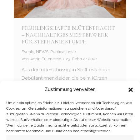
FRÜHLINGSHAFTE BLÜTENPRACHT
– NACHHALTIGES MEISTERWERK
FÜR STEPHANIE STUMPH
Events
,
NEWS
,
Publications
Von
Katrin Eulenstein
23. Februar 2024
Aus den überschüssigen Stoffresten der
Debütantinnenkleider, die beim Kürzen
entstehen – aus vielen 10 bis 30 cm breiten
Zustimmung verwalten
Streifen Satin und Tüll – entsteht in den
Um dir ein optimales Erlebnis zu bieten, verwenden wir Technologien wie
letzten Wochen vor dem SemperOpernball
Cookies, um Geräteinformationen zu speichern und/oder darauf
in meinem Dresdner Atelier ein einzigartiges
zuzugreifen. Wenn du diesen Technologien zustimmst, können wir Daten
wie das Surfverhalten oder eindeutige IDs auf dieser Website verarbeiten.
Stück Handwerkskunst – das große
Wenn du deine Zustimmung nicht erteilst oder zurückziehst, können
Ballkleid für Schauspielerin und
bestimmte Merkmale und Funktionen beeinträchtigt werden.
Moderatorin Stephanie Stumph. Mehr als