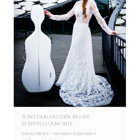
WINTERMÄRCHEN IN DER
ELBPHILHARMONIE
Events
,
NEWS
Von
Katrin Eulenstein