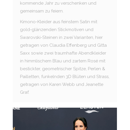
kommende Jahr zu verschenken und
gemeinsam zu feiern.
Kimono-Kleider aus feinstem Satin mit
gold-glänzenden Stickmotiven und
Swarovski-Steinen in zwei Varianten, hier
getragen von Claudia Effenberg und Gitta
Saxx sowie zwei traumhafte Abendkleider
in himmlischem Blau und zartem Rosé mit
bestickter, geometrischer Spitze, Perlen &
Pailletten, funkelnden 3D Blüten und Strass,
getragen von Karen Webb und Jeanette
Graf.