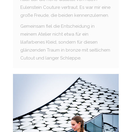
Eulenstein Couture vertraut. Es war mir eine
große Freude, die beiden kennenzulernen.
Gemeinsam fiel die Entscheidung in
meinem Atelier nicht etwa für ein
lilafarbenes Kleid, sondern für diesen
glänzenden Traum in bronze mit seitlichem
Cutout und langer Schleppe.