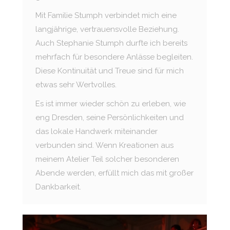
Mit Familie Stumph verbindet mich eine
langjährige, vertrauensvolle Beziehung.
Auch Stephanie Stumph durfte ich bereits
mehrfach für besondere Anlässe begleiten.
Diese Kontinuität und Treue sind für mich
etwas sehr Wertvolles.
Es ist immer wieder schön zu erleben, wie
eng Dresden, seine Persönlichkeiten und
das lokale Handwerk miteinander
verbunden sind. Wenn Kreationen aus
meinem Atelier Teil solcher besonderen
Abende werden, erfüllt mich das mit großer
Dankbarkeit.