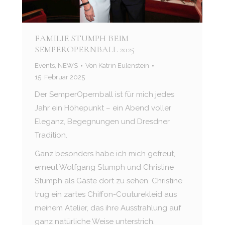
FAMILIE STUMPH BEIM
SEMPEROPERNBALL 2025
Events
,
NEWS
Von
Katrin Eulenstein
15. Februar 2025
Der SemperOpernball ist für mich jedes
Jahr ein Höhepunkt – ein Abend voller
Eleganz, Begegnungen und Dresdner
Tradition.
Ganz besonders habe ich mich gefreut,
erneut Wolfgang Stumph und Christine
Stumph als Gäste dort zu sehen. Christine
trug ein zartes Chiffon-Couturekleid aus
meinem Atelier, das ihre Ausstrahlung auf
ganz natürliche Weise unterstrich.