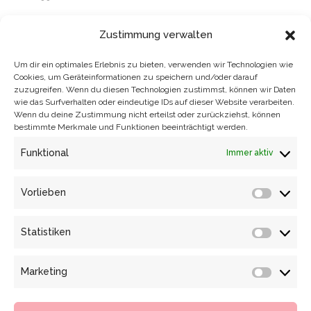
Telefon:
+49 151 27 53 66 29
Zustimmung verwalten
E-Mail:
mail@katrineulenstein.de
Modedesignerin
für Abend- und Brautmode, Inspiriert
Um dir ein optimales Erlebnis zu bieten, verwenden wir Technologien wie
Cookies, um Geräteinformationen zu speichern und/oder darauf
von der Schönheit und Vielfalt der Natur, Handgefertigt in
zuzugreifen. Wenn du diesen Technologien zustimmst, können wir Daten
Dresden
wie das Surfverhalten oder eindeutige IDs auf dieser Website verarbeiten.
Wenn du deine Zustimmung nicht erteilst oder zurückziehst, können
bestimmte Merkmale und Funktionen beeinträchtigt werden.
Besuchen Sie mich
in meinem Dresdner Atelier für eine
Maßanfertigung oder besondere Modelle zum Mitnehmen.
Funktional
Immer aktiv
Gemeinsam finden wir Ihr Traumkleid!
Vorlieben
Vorlieb
Jetzt Termin vereinbaren!
Statistiken
Impressum
Statisti
Datenschutzerklärung
Marketing
Marketi
Allgemeine Geschäftsbedingungen