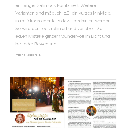
ein langer Satinrock kombiniert. Weitere
Varianten sind möglich, z.B. ein kurzes Minikleid
in rosé kann ebenfalls dazu kombiniert werden.
So wird der Look raffiniert und variabel. Die
edlen Kristalle glitzern wundervoll im Licht und
bei jeder Bewegung.
mehr lesen