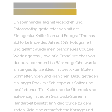
VIDEO „LOVE OF A CRANE“
COUTURE WEDDINGDRESS
Ein spannender Tag mit Videodreh und
Fotoshooting gestaltetet sich mit der
Filmagentur Knitterfisch und Fotograf Thomas
Schlorke Ende des Jahres 2018. Fotografiert
und gefilmt wurde mein brandneues Couture
Weddingdress „Love of a Crane“ welches von
der bezaubernden Lisa Bähr vorgeführt wurde.
Ein langes Spitzenkleid mit bestickten Blüten,
Schmetterlingen und Kranichen. Dazu getragen
ein langer Rock mit Schleppe aus Spitze und
roséfarbenen Tüll. Kleid und der Überrock sind
aufwendig mit edlen Swarovski-Steinen in
Handarbeit besetzt. Im Video wurde zu dem
zarten Kleid eine cremefarbene Korsage und