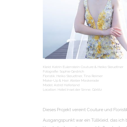
Kleid: Katrin Eulenstein Couture & Heiko Steudtner
Fotografie: Sophie Gestrich
Floristik: Heiko Steudtner, Tina Reimer
Make-Up & Hair: Atelier Maskerade
Model: Astrid Haferland
Location: Hotel Insel der Sinne, Görlitz
Dieses Projekt vereint Couture und Floris
Ausgangspunkt war ein Tüllkleid, das ich 