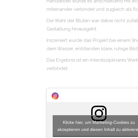
Handarbeit wurde es anschließend mit ech
miteinander verbindet und zugleich als flor
Die Wahl der Blüten war dabei nicht zufä
Gestaltung hinausgeht.
Inszeniert wurde das Projekt bei einem S
dem Wasser, entstanden klare, ruhige Bildwe
Das Ergebnis ist ein interdisziplinäres W
verbindet.
Klicke hier, um Marketing-Cookies zu
akzeptieren und diesen Inhalt zu aktivier