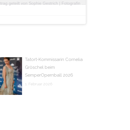
Ein Beitrag geteilt von Sophie Gestrich | Fotografin (@herz.und.schimmer)
Tatort-Kommissarin Cornelia
Gröschel beim
SemperOpernball 2026
1. Februar 2026