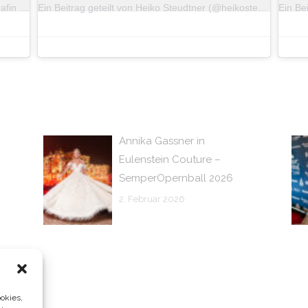
Ein Beitrag geteilt von Sophie Gestrich | Fotografin (@herz.und.schimmer)
Ein Beitrag geteilt von Heiko Steudtner (@heikosteudtner)
Annika Gassner in
Eulenstein Couture –
SemperOpernball 2026
2. Februar 2026
okies,