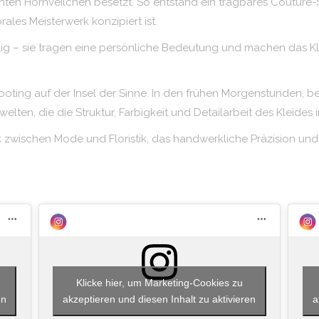
ten Hornveilchen besetzt. So entstand ein tragbares Couture-St
ales Meisterwerk konzipiert ist.
llig – sie tragen eine persönliche Bedeutung und machen das Kl
hooting auf der Insel der Sinne. In den frühen Morgenstunden, 
lten, die die Struktur, Farbigkeit und Detailarbeit des Kleides 
erk zwischen Mode und Floristik, das handwerkliche Präzision u
Klicke hier, um Marketing-Cookies zu
en
akzeptieren und diesen Inhalt zu aktivieren
a