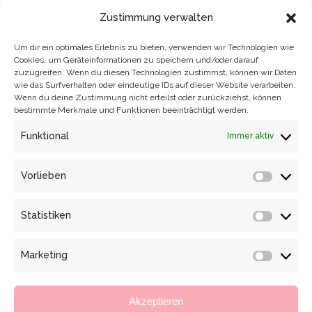
Zustimmung verwalten
Modedesignerin
für Abend- und Brautmode, Inspiriert
von der Schönheit und Vielfalt der Natur, Handgefertigt in
Um dir ein optimales Erlebnis zu bieten, verwenden wir Technologien wie
Dresden
Cookies, um Geräteinformationen zu speichern und/oder darauf
zuzugreifen. Wenn du diesen Technologien zustimmst, können wir Daten
wie das Surfverhalten oder eindeutige IDs auf dieser Website verarbeiten.
Besuchen Sie mich
in meinem Dresdner Atelier für eine
Wenn du deine Zustimmung nicht erteilst oder zurückziehst, können
bestimmte Merkmale und Funktionen beeinträchtigt werden.
Maßanfertigung oder besondere Modelle zum Mitnehmen.
Funktional
Immer aktiv
Gemeinsam finden wir Ihr Traumkleid!
Jetzt Termin vereinbaren!
Vorlieben
Vorlieb
Impressum
Statistiken
Statisti
Datenschutzerklärung
Allgemeine Geschäftsbedingungen
Marketing
Marketi
Widerruf erklären
Karriere
Akzeptieren