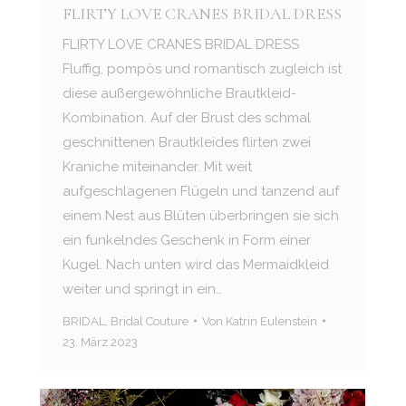
FLIRTY LOVE CRANES BRIDAL DRESS
FLIRTY LOVE CRANES BRIDAL DRESS
Fluffig, pompös und romantisch zugleich ist
diese außergewöhnliche Brautkleid-
Kombination. Auf der Brust des schmal
geschnittenen Brautkleides flirten zwei
Kraniche miteinander. Mit weit
aufgeschlagenen Flügeln und tanzend auf
einem Nest aus Blüten überbringen sie sich
ein funkelndes Geschenk in Form einer
Kugel. Nach unten wird das Mermaidkleid
weiter und springt in ein…
BRIDAL
,
Bridal Couture
Von
Katrin Eulenstein
23. März 2023