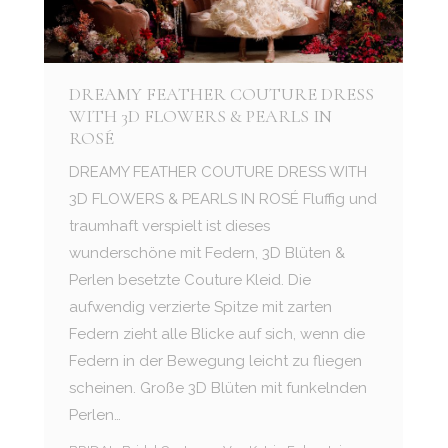
DREAMY FEATHER COUTURE DRESS
WITH 3D FLOWERS & PEARLS IN
ROSÉ
DREAMY FEATHER COUTURE DRESS WITH
3D FLOWERS & PEARLS IN ROSÉ Fluffig und
traumhaft verspielt ist dieses
wunderschöne mit Federn, 3D Blüten &
Perlen besetzte Couture Kleid. Die
aufwendig verzierte Spitze mit zarten
Federn zieht alle Blicke auf sich, wenn die
Federn in der Bewegung leicht zu fliegen
scheinen. Große 3D Blüten mit funkelnden
Perlen…