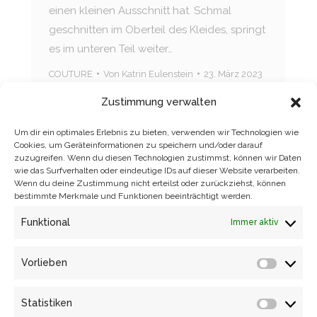
einen kleinen Ausschnitt hat. Schmal
geschnitten im Oberteil des Kleides, springt
es im unteren Teil weiter…
COUTURE
Von
Katrin Eulenstein
23. März 2023
Zustimmung verwalten
Um dir ein optimales Erlebnis zu bieten, verwenden wir Technologien wie
Cookies, um Geräteinformationen zu speichern und/oder darauf
zuzugreifen. Wenn du diesen Technologien zustimmst, können wir Daten
wie das Surfverhalten oder eindeutige IDs auf dieser Website verarbeiten.
Wenn du deine Zustimmung nicht erteilst oder zurückziehst, können
bestimmte Merkmale und Funktionen beeinträchtigt werden.
Funktional
Immer aktiv
Vorlieben
Vorlieb
BIRD CORSAGE & NEW WAVE SATIN
Statistiken
Statisti