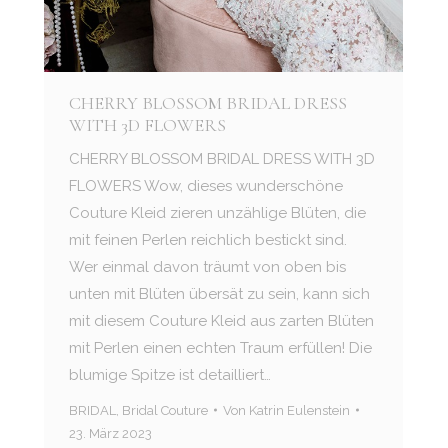
CHERRY BLOSSOM BRIDAL DRESS
WITH 3D FLOWERS
CHERRY BLOSSOM BRIDAL DRESS WITH 3D
FLOWERS Wow, dieses wunderschöne
Couture Kleid zieren unzählige Blüten, die
mit feinen Perlen reichlich bestickt sind.
Wer einmal davon träumt von oben bis
unten mit Blüten übersät zu sein, kann sich
mit diesem Couture Kleid aus zarten Blüten
mit Perlen einen echten Traum erfüllen! Die
blumige Spitze ist detailliert…
BRIDAL
,
Bridal Couture
Von
Katrin Eulenstein
23. März 2023