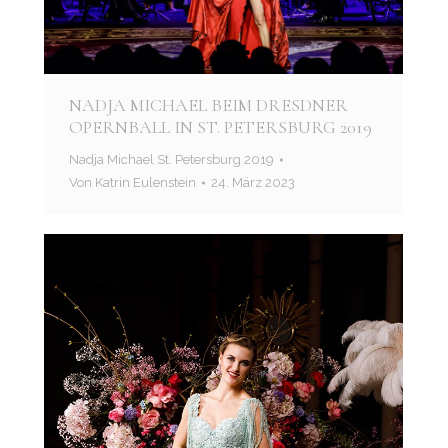
NADJA MICHAEL BEIM DRESDNER
OPERNBALL IN ST. PETERSBURG 2019
Nadja Michael St. Petersburg 2019
Von
Katrin Eulenstein
24. März 2023