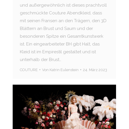
und außergewöhnlich ist dieses prachtvoll
geschmückte Couture Abendkleid, dass
mit seinen Fransen an den Trägern, den 3D
Blättern an Brust und Saum und der
besonderen Spitze ein Gesamtkunstwerk
ist. Ein eingearbeiteter BH gibt Halt, das
Kleid ist im Empirestil gestaltet und ist
unterhalb der Brust…
COUTURE
Von
Katrin Eulenstein
24. März 2023