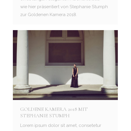
wie hier präsentiert von Stephanie Stumph
zur Goldenen Kamera 2018.
GOLDENE KAMERA 2018 MIT
STEPHANIE STUMPH
Lorem ipsum dolor sit amet, consetetur