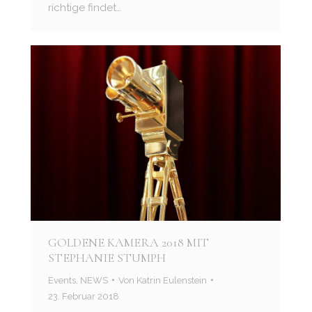
richtige findet…
GOLDENE KAMERA 2018 MIT
STEPHANIE STUMPH
Events
,
NEWS
Von
Katrin Eulenstein
23. Februar 2018