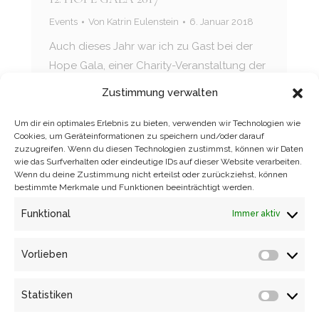
Events
Von
Katrin Eulenstein
6. Januar 2018
Auch dieses Jahr war ich zu Gast bei der
Hope Gala, einer Charity-Veranstaltung der
gemeinnützigen Hope Cape Town Stiftung.
Zustimmung verwalten
Erneut wurden Gelder für verschiedene
Projekte in Südafrika zugunsten HIV-
Um dir ein optimales Erlebnis zu bieten, verwenden wir Technologien wie
Cookies, um Geräteinformationen zu speichern und/oder darauf
positiver Kinder und derer Eltern
zuzugreifen. Wenn du diesen Technologien zustimmst, können wir Daten
gesammelt. Mit einem sehr vielfältigen und
wie das Surfverhalten oder eindeutige IDs auf dieser Website verarbeiten.
Wenn du deine Zustimmung nicht erteilst oder zurückziehst, können
bewegenden Kulturprogramm fand dieses
bestimmte Merkmale und Funktionen beeinträchtigt werden.
Ereignis in diesem Jahr im neu sanierten
Funktional
Immer aktiv
Kulturpalast statt. Für kulturbegeisterte in
jedem Fall ein toller Tipp! Auch die jährliche
Vorlieben
Aftershowparty, bei der die Gastronomen
Vorlieb
der Stadt ihre vielfältigen Spezialitäten
Statistiken
vorstellen und zur Verkostung anbieten,
Statisti
konnte sich sehen lassen. Eine passende