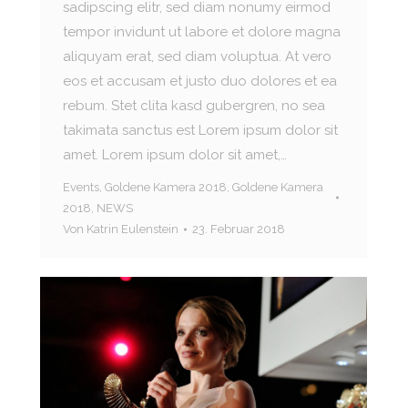
sadipscing elitr, sed diam nonumy eirmod
tempor invidunt ut labore et dolore magna
aliquyam erat, sed diam voluptua. At vero
eos et accusam et justo duo dolores et ea
rebum. Stet clita kasd gubergren, no sea
takimata sanctus est Lorem ipsum dolor sit
amet. Lorem ipsum dolor sit amet,…
Events
,
Goldene Kamera 2018
,
Goldene Kamera
2018
,
NEWS
Von
Katrin Eulenstein
23. Februar 2018