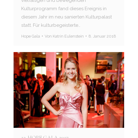
vielfältigen und bewegenden
Kulturprogramm fand dieses Ereignis in
diesem Jahr im neu sanierten Kulturpalast
statt. Für kulturbegeisterte…
Hope Gala
Von
Katrin Eulenstein
8. Januar 2018
12. HOPE GALA 2017