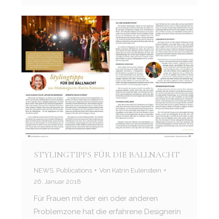
STYLINGTIPPS FÜR DIE BALLNACHT
NEWS
,
Publications
Von
Katrin Eulenstein
26. Januar 2018
Für Frauen mit der ein oder anderen
Problemzone hat die erfahrene Designerin