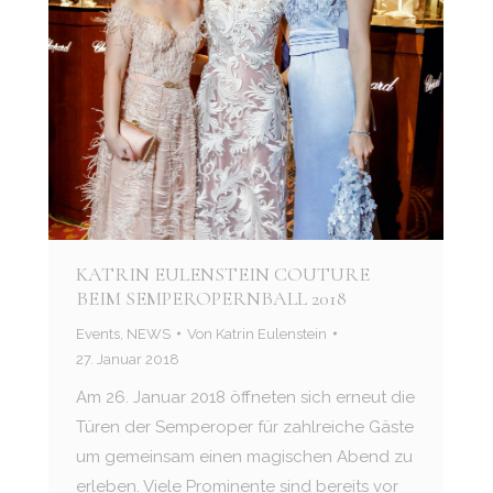
KATRIN EULENSTEIN COUTURE
BEIM SEMPEROPERNBALL 2018
Events
,
NEWS
Von
Katrin Eulenstein
27. Januar 2018
Am 26. Januar 2018 öffneten sich erneut die
Türen der Semperoper für zahlreiche Gäste
um gemeinsam einen magischen Abend zu
erleben. Viele Prominente sind bereits vor