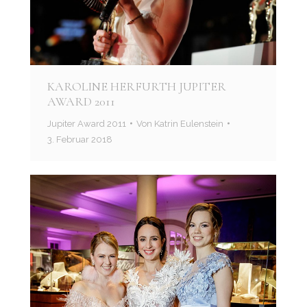
KAROLINE HERFURTH JUPITER
AWARD 2011
Jupiter Award 2011
Von
Katrin Eulenstein
3. Februar 2018