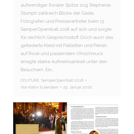
aufwendiger floraler Spitze zog Stephanie
Stumph zahlreich Blicke der Gäste,
Fotografen und Pressevertreter beim 13.
SemperOpernball 2018 auf sich und sorgte
für reichlich Gesprächsstoff. Doch auch das
gefiederte Kleid mit Pailletten und Perlen
auf Rosé und passendem Ohrschmuck
erregte starke Aufmerksamkeit unter den
Besuchern. Ein…
COUTURE
,
SemperOpernball 2018
Von
Katrin Eulenstein
29. Januar 2018