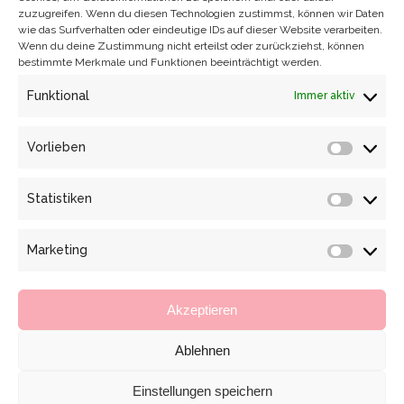
zuzugreifen. Wenn du diesen Technologien zustimmst, können wir Daten
wie das Surfverhalten oder eindeutige IDs auf dieser Website verarbeiten.
Wenn du deine Zustimmung nicht erteilst oder zurückziehst, können
bestimmte Merkmale und Funktionen beeinträchtigt werden.
Funktional
EIN TAG MIT DER MARIE CLAIRE
Immer aktiv
MAISON
Vorlieben
Publications
Von
Katrin Eulenstein
Vorlieb
6. Januar 2018
Statistiken
Über die Deutsche Zentrale für Tourismus
Statisti
in Mailand und Dresden Marketing erreichte
mich eine schöne Anfrage, bei einer
Marketing
Marketi
Pressereise der italienischen Redakteurin
Elena Luraghi und ihres Fotografen Matteo
Akzeptieren
Carassale mitzuwirken. Ziel dieser Reise
sollte ein Kapitel über Dresden sein,
Ablehnen
welches in der Marie Claire Maison
Einstellungen speichern
Italia von November 2017 für print und