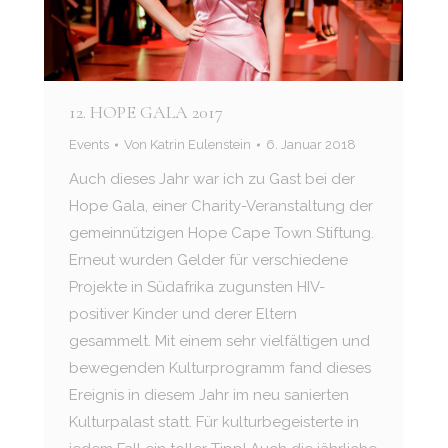
12. HOPE GALA 2017
Events
Von
Katrin Eulenstein
6. Januar 2018
Auch dieses Jahr war ich zu Gast bei der
Hope Gala, einer Charity-Veranstaltung der
gemeinnützigen Hope Cape Town Stiftung.
Erneut wurden Gelder für verschiedene
Projekte in Südafrika zugunsten HIV-
positiver Kinder und derer Eltern
gesammelt. Mit einem sehr vielfältigen und
bewegenden Kulturprogramm fand dieses
Ereignis in diesem Jahr im neu sanierten
Kulturpalast statt. Für kulturbegeisterte in