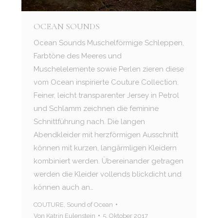
OCEAN SOUNDS
Ocean Sounds Muschelförmige Schleppen,
Farbtöne des Meeres und
Muschelelemente sowie Perlen zieren diese
vom Ocean inspirierte Couture Collection.
Feiner, leicht transparenter Jersey in Petrol
und Schlamm zeichnen die feminine
Schnittführung nach. Die langen
Abendkleider mit herzförmigen Ausschnitt
können mit kurzen, langärmligen Kleidern
kombiniert werden. Übereinander getragen
werden die Kleider vollends blickdicht und
können auch an…
COUTURE
,
Sound of Ocean
Von
Katrin Eulenstein
5. Oktober 2017