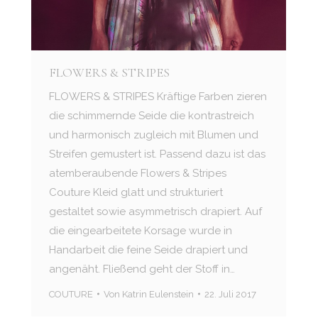
FLOWERS & STRIPES
FLOWERS & STRIPES Kräftige Farben zieren
die schimmernde Seide die kontrastreich
und harmonisch zugleich mit Blumen und
Streifen gemustert ist. Passend dazu ist das
atemberaubende Flowers & Stripes
Couture Kleid glatt und strukturiert
gestaltet sowie asymmetrisch drapiert. Auf
die eingearbeitete Korsage wurde in
Handarbeit die feine Seide drapiert und
angenäht. Fließend geht der Stoff in…
COUTURE
Von
Katrin Eulenstein
22. Juli 2017