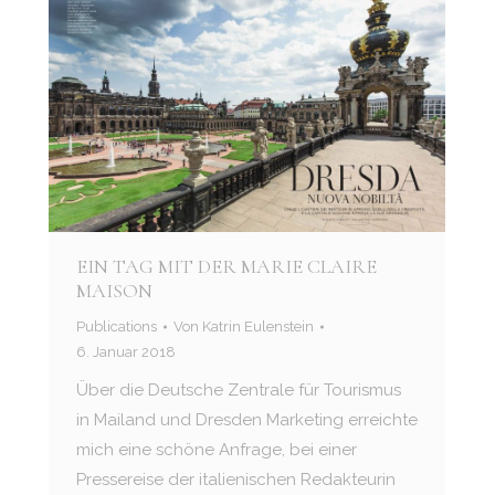
EIN TAG MIT DER MARIE CLAIRE
MAISON
Publications
Von
Katrin Eulenstein
6. Januar 2018
Über die Deutsche Zentrale für Tourismus
in Mailand und Dresden Marketing erreichte
mich eine schöne Anfrage, bei einer
Pressereise der italienischen Redakteurin