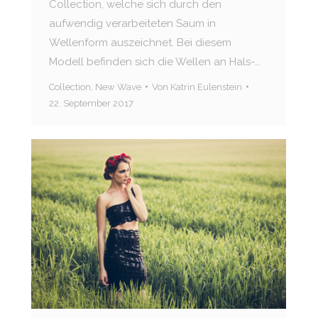
Collection, welche sich durch den
aufwendig verarbeiteten Saum in
Wellenform auszeichnet. Bei diesem
Modell befinden sich die Wellen an Hals-…
Collection
,
New Wave
Von
Katrin Eulenstein
22. September 2017