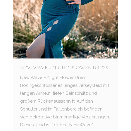
NEW WAVE – NIGHT FLOWER DRESS
New Wave – Night Flower Dress
Hochgeschlossenes langes Jerseykleid mit
langen Ärmeln, tiefen Beinschlitz und
großem Rückenausschnitt. Auf den
Schulter und im Taillenbereich befinden
sich dekorative blumenartige Verzierungen.
Dieses Kleid ist Teil der „New Wave“