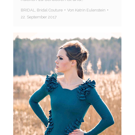
BRIDAL
,
Bridal Couture
Von
Katrin Eulenstein
22. September 2017