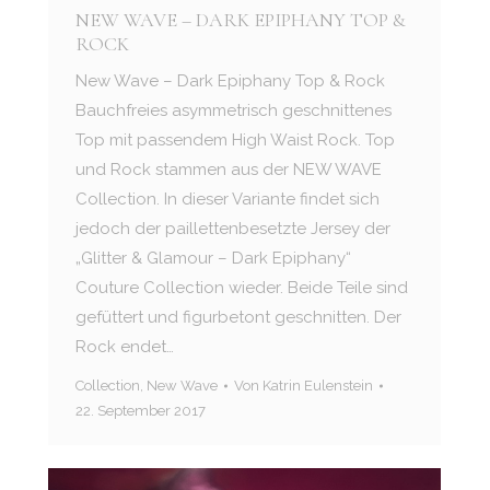
NEW WAVE – DARK EPIPHANY TOP &
ROCK
New Wave – Dark Epiphany Top & Rock
Bauchfreies asymmetrisch geschnittenes
Top mit passendem High Waist Rock. Top
und Rock stammen aus der NEW WAVE
Collection. In dieser Variante findet sich
jedoch der paillettenbesetzte Jersey der
„Glitter & Glamour – Dark Epiphany“
Couture Collection wieder. Beide Teile sind
gefüttert und figurbetont geschnitten. Der
Rock endet…
Collection
,
New Wave
Von
Katrin Eulenstein
22. September 2017