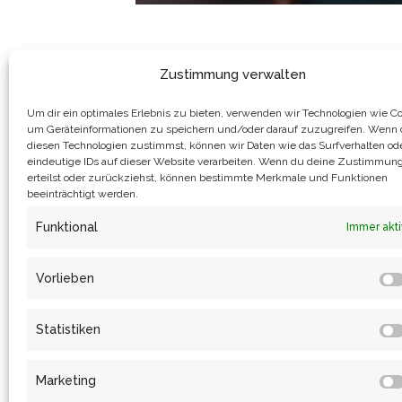
Zustimmung verwalten
Um dir ein optimales Erlebnis zu bieten, verwenden wir Technologien wie Co
um Geräteinformationen zu speichern und/oder darauf zuzugreifen. Wenn
diesen Technologien zustimmst, können wir Daten wie das Surfverhalten od
eindeutige IDs auf dieser Website verarbeiten. Wenn du deine Zustimmung
Katrin Eulenstein Couture
Be
erteilst oder zurückziehst, können bestimmte Merkmale und Funktionen
Arndtstrasse 3
Dre
beeinträchtigt werden.
01099 Dresden
Ma
Funktional
Immer akti
Mo
Telefon:
+49 151 27 53 66 29
E-Mail:
mail@katrineulenstein.de
Gem
Vorlieben
Tra
Modedesignerin
für Abend-
und Brautmode, Inspiriert von
Je
Statistiken
der Schönheit und Vielfalt der
Natur, Handgefertigt in Dresden
Marketing