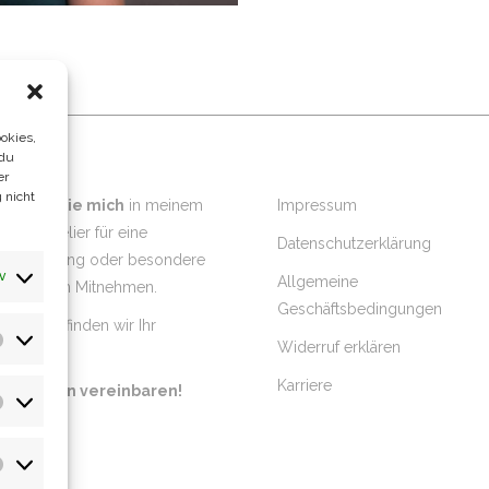
okies,
 du
er
 nicht
suchen Sie mich
in meinem
Impressum
sdner Atelier für eine
Datenschutzerklärung
ßanfertigung oder besondere
v
Allgemeine
delle zum Mitnehmen.
Geschäftsbedingungen
einsam finden wir Ihr
Widerruf erklären
Vorlieben
umkleid!
Karriere
tzt Termin vereinbaren!
Statistiken
Marketing