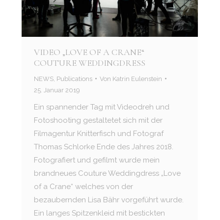
VIDEO „LOVE OF A CRANE“
COUTURE WEDDINGDRESS
NEWS
,
Publications
Von
Katrin Eulenstein
25. Januar 2019
Ein spannender Tag mit Videodreh und
Fotoshooting gestaltetet sich mit der
Filmagentur Knitterfisch und Fotograf
Thomas Schlorke Ende des Jahres 2018.
Fotografiert und gefilmt wurde mein
brandneues Couture Weddingdress „Love
of a Crane“ welches von der
bezaubernden Lisa Bähr vorgeführt wurde.
Ein langes Spitzenkleid mit bestickten