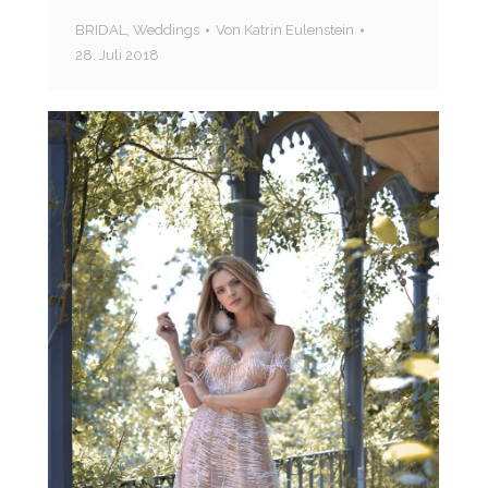
BRIDAL
,
Weddings
Von
Katrin Eulenstein
28. Juli 2018