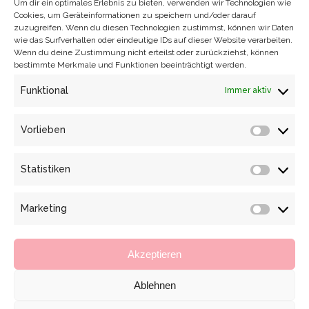
Um dir ein optimales Erlebnis zu bieten, verwenden wir Technologien wie
Cookies, um Geräteinformationen zu speichern und/oder darauf
WHITE FEATHER LACE DREAM –
zuzugreifen. Wenn du diesen Technologien zustimmst, können wir Daten
WEDDING DRESS & VAIL
wie das Surfverhalten oder eindeutige IDs auf dieser Website verarbeiten.
Wenn du deine Zustimmung nicht erteilst oder zurückziehst, können
WHITE FEATHER LACE DREAM – WEDDING
bestimmte Merkmale und Funktionen beeinträchtigt werden.
DRESS & VEIL Eine wundervolle Spitze die
Funktional
Immer aktiv
an florale Formen und geschwungene
Federn erinnert ziert dieses figurbetonte
Vorlieben
Brautkleid im Meerjungfrauenstil. Eine
Vorlieb
eingearbeitete Korsage ermöglicht den
tiefen Rückenausschnitt. Dieser wird mit
Statistiken
Statisti
zarten Trägern, die über die Schultern
fallen umschmeichelt, ebenso wie der
Marketing
Marketi
herzförmige Ausschnitt der Kleides. Die
sehr filigrane Spitze…
Akzeptieren
BRIDAL
,
Bridal Couture
Von
Katrin Eulenstein
12. Juli 2018
Ablehnen