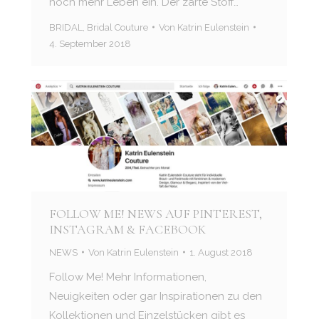
noch mehr Leben ein. Der zarte Stoff…
BRIDAL
,
Bridal Couture
Von
Katrin Eulenstein
4. September 2018
FOLLOW ME! NEWS AUF PINTEREST,
INSTAGRAM & FACEBOOK
NEWS
Von
Katrin Eulenstein
1. August 2018
Follow Me! Mehr Informationen,
Neuigkeiten oder gar Inspirationen zu den
Kollektionen und Einzelstücken gibt es