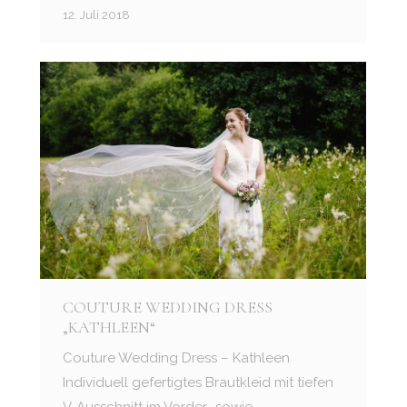
12. Juli 2018
COUTURE WEDDING DRESS
„KATHLEEN“
Couture Wedding Dress – Kathleen
Individuell gefertigtes Brautkleid mit tiefen