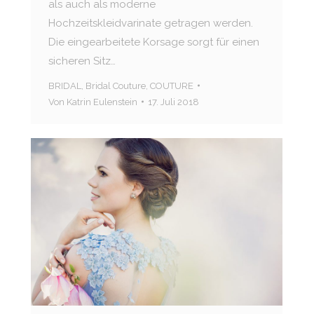
als auch als moderne
Hochzeitskleidvarinate getragen werden.
Die eingearbeitete Korsage sorgt für einen
sicheren Sitz…
BRIDAL
,
Bridal Couture
,
COUTURE
Von
Katrin Eulenstein
17. Juli 2018