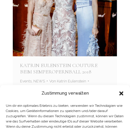
KATRIN EULENSTEIN COUTURE
BEIM SEMPEROPERNBALL 2018
Events
,
NEWS
Von
Katrin Eulenstein
27. Januar 2018
Zustimmung verwalten
Am 26. Januar 2018 öffneten sich erneut die
Türen der Semperoper für zahlreiche Gäste
Um dir ein optimales Erlebnis zu bieten, verwenden wir Technologien wie
Cookies, um Geräteinformationen zu speichern und/oder darauf
um gemeinsam einen magischen Abend zu
zuzugreifen. Wenn du diesen Technologien zustimmst, können wir Daten
erleben. Viele Prominente sind bereits vor
wie das Surfverhalten oder eindeutige IDs auf dieser Website verarbeiten.
Wenn du deine Zustimmung nicht erteilst oder zurückziehst, können
der spektakulären Eröffnungsgala zu