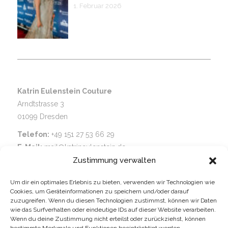
1. Februar 2026
Katrin Eulenstein Couture
Arndtstrasse 3
01099 Dresden
Telefon:
+49 151 27 53 66 29
E-Mail:
mail@katrineulenstein.de
Zustimmung verwalten
Modedesignerin
für Abend- und Brautmode, Inspiriert
von der Schönheit und Vielfalt der Natur, Handgefertigt in
Um dir ein optimales Erlebnis zu bieten, verwenden wir Technologien wie
Dresden
Cookies, um Geräteinformationen zu speichern und/oder darauf
zuzugreifen. Wenn du diesen Technologien zustimmst, können wir Daten
wie das Surfverhalten oder eindeutige IDs auf dieser Website verarbeiten.
Besuchen Sie mich
in meinem Dresdner Atelier für eine
Wenn du deine Zustimmung nicht erteilst oder zurückziehst, können