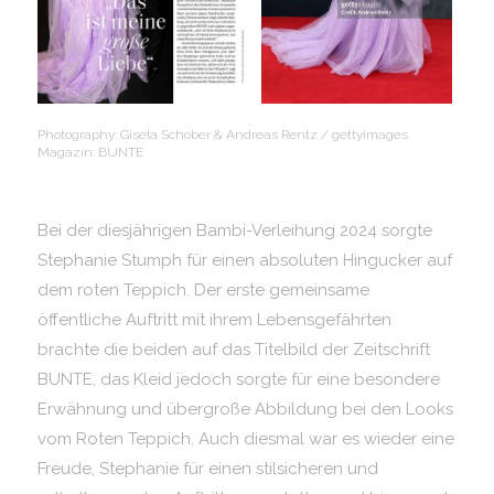
Photography: Gisela Schober & Andreas Rentz / gettyimages
Magazin: BUNTE
Bei der diesjährigen Bambi-Verleihung 2024 sorgte
Stephanie Stumph für einen absoluten Hingucker auf
dem roten Teppich. Der erste gemeinsame
öffentliche Auftritt mit ihrem Lebensgefährten
brachte die beiden auf das Titelbild der Zeitschrift
BUNTE, das Kleid jedoch sorgte für eine besondere
Erwähnung und übergroße Abbildung bei den Looks
vom Roten Teppich. Auch diesmal war es wieder eine
Freude, Stephanie für einen stilsicheren und