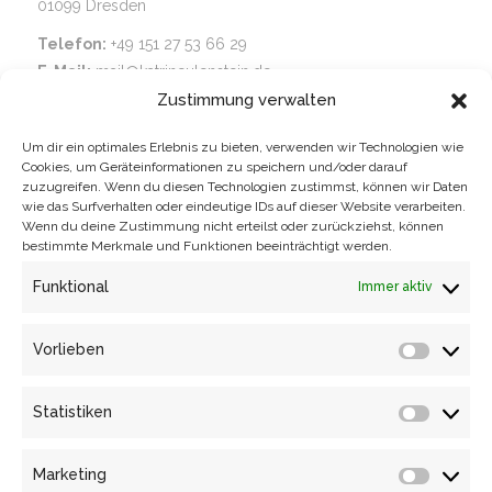
01099 Dresden
Telefon:
+49 151 27 53 66 29
E-Mail:
mail@katrineulenstein.de
Zustimmung verwalten
Modedesignerin
für Abend- und Brautmode, Inspiriert
von der Schönheit und Vielfalt der Natur, Handgefertigt in
Um dir ein optimales Erlebnis zu bieten, verwenden wir Technologien wie
Dresden
Cookies, um Geräteinformationen zu speichern und/oder darauf
zuzugreifen. Wenn du diesen Technologien zustimmst, können wir Daten
wie das Surfverhalten oder eindeutige IDs auf dieser Website verarbeiten.
Besuchen Sie mich
in meinem Dresdner Atelier für eine
Wenn du deine Zustimmung nicht erteilst oder zurückziehst, können
bestimmte Merkmale und Funktionen beeinträchtigt werden.
Maßanfertigung oder besondere Modelle zum Mitnehmen.
Funktional
Immer aktiv
Gemeinsam finden wir Ihr Traumkleid!
Jetzt Termin vereinbaren!
Vorlieben
Vorlieb
Impressum
Statistiken
Statisti
Datenschutzerklärung
Allgemeine Geschäftsbedingungen
Marketing
Marketi