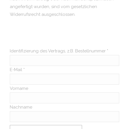
angefertigt wurden, sind vom gesetzlichen
Widerrufsrecht ausgeschlossen.
Identifizierung des Vertrags, z.B. Bestellnummer
*
E-Mail
*
E-
Vorname
Mail
(wiederholen)
*
Nachname