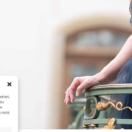
okies,
 du
er
 nicht