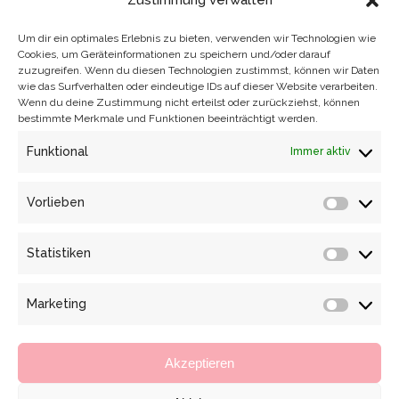
Zustimmung verwalten
Anlässlich der 50-jährigen diplomatischen
Beziehungen zwischen Deutschland und
Um dir ein optimales Erlebnis zu bieten, verwenden wir Technologien wie
den Vereinigten Arabischen Emiraten fand
Cookies, um Geräteinformationen zu speichern und/oder darauf
zuzugreifen. Wenn du diesen Technologien zustimmst, können wir Daten
am 27. September 2022 ein
wie das Surfverhalten oder eindeutige IDs auf dieser Website verarbeiten.
Botschaftsempfang in Berlin statt. Bei
Wenn du deine Zustimmung nicht erteilst oder zurückziehst, können
bestimmte Merkmale und Funktionen beeinträchtigt werden.
dieser Gelegenheit wurde das Projekt des
Dresdner Opernballs in den Vereinigten
Funktional
Immer aktiv
Arabischen Emiraten vorgestellt, welcher
am 15. November 2022 das erste Mal in der
Vorlieben
Vorlieb
Dubai Opera veranstaltet werden soll.
Statistiken
Ich wählte ein schlichtes, elegantes Outfit
Statisti
zu diesem Anlass, ein asymmetrisch
Marketing
geschnittenes und langes Abendkleid mit
Marketi
hohem seitlichen Beinschlitz und einem
figurnahen Schnitt. Elastischer Glitzerlurex
Akzeptieren
schmiegt sich sanft dem Körper an und