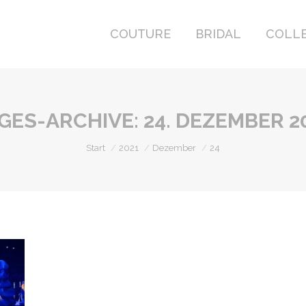
COUTURE
BRIDAL
COLL
COUTURE
BRIDAL
COLL
GES-ARCHIVE:
24. DEZEMBER 2
Sie befinden sich hier:
Start
2021
Dezember
24