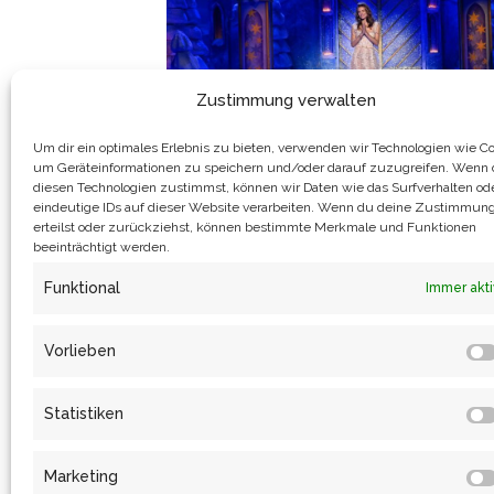
Zustimmung verwalten
Um dir ein optimales Erlebnis zu bieten, verwenden wir Technologien wie Co
ELLA ENDLICH BEIM
um Geräteinformationen zu speichern und/oder darauf zuzugreifen. Wenn
ADVENTSFEST DER 100.000
diesen Technologien zustimmst, können wir Daten wie das Surfverhalten od
LICHTER
eindeutige IDs auf dieser Website verarbeiten. Wenn du deine Zustimmung
erteilst oder zurückziehst, können bestimmte Merkmale und Funktionen
Events
,
NEWS
Von
Katrin Eulenstein
beeinträchtigt werden.
24. Dezember 2021
Funktional
Immer akti
Ella Endlich beim Adventsfest der
100.000 Lichter Drei Haselnüsse für
Vorlieben
Aschenbrödel – mit der gesungenen
Version von Ella Endlich seit mehr als 
Statistiken
Jahren ein Garant für tolle
Weihnachtsstimmung! Für den Auftritt
Marketing
des Schlagerstars beim jährlichen