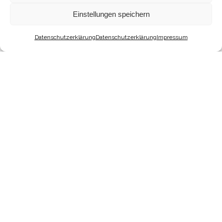
Einstellungen speichern
Datenschutzerklärung
Datenschutzerklärung
Impressum
LOVE OF A CRANE WEDDING
DRESS
Das „Love of a Crane Dress“ – Ein atemberaubend
schönes und zartes Spitzenkleid, bestickt mit
filigranen Blüten, Schmetterlingen und Kranichen.
Darunter getragen ein kurzes roséfarbenes Minikleid.
Die Raffinesse bei diesem Modell ist der zusätzlich
kombinierbare Rock mit Schleppe aus bestickter